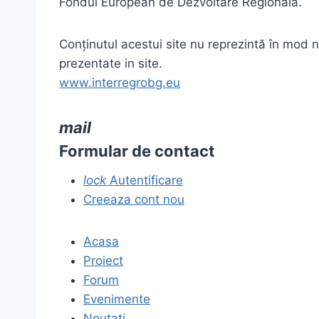
Fondul European de Dezvoltare Regională.
Conţinutul acestui site nu reprezintă în mod nec
prezentate in site.
www.interregrobg.eu
mail
Formular de contact
lock
Autentificare
Creeaza cont nou
Acasa
Proiect
Forum
Evenimente
Noutati