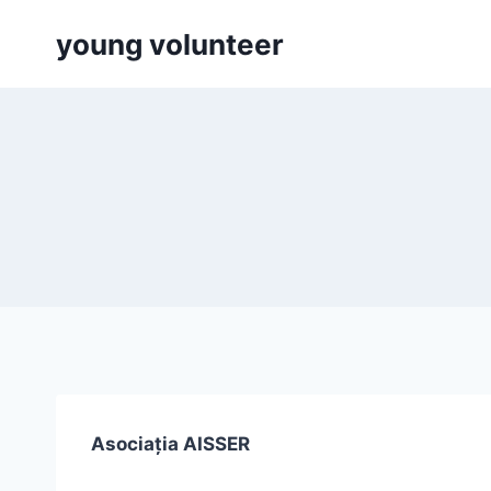
Skip
young volunteer
to
content
Asociația AISSER