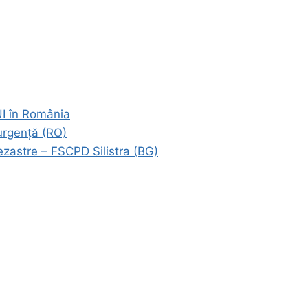
I în România
 urgență (RO)
ezastre – FSCPD Silistra (BG)